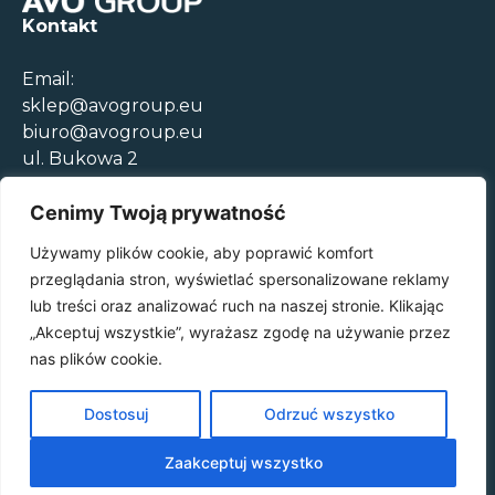
Kontakt
Email:
sklep@avogroup.eu
biuro@avogroup.eu
ul. Bukowa 2
05-850 Szeligi
+48 22 308 00 52
Cenimy Twoją prywatność
Używamy plików cookie, aby poprawić komfort
Godziny otwarcia
przeglądania stron, wyświetlać spersonalizowane reklamy
Pon.-Czw. 08:30-17:00
lub treści oraz analizować ruch na naszej stronie. Klikając
Pt. 09:00-15:00
„Akceptuj wszystkie”, wyrażasz zgodę na używanie przez
Regulamin sklepu
nas plików cookie.
Polityka prywatności
Dostosuj
Odrzuć wszystko
Zaakceptuj wszystko
© 2025 AVO GROUP