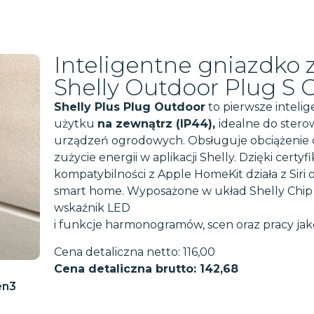
Inteligentne gniazdko 
Shelly Outdoor Plug S 
Shelly Plus Plug Outdoor
to pierwsze inteli
użytku
na zewnątrz (IP44),
idealne do stero
urządzeń ogrodowych. Obsługuje obciążenie d
zużycie energii w aplikacji Shelly. Dzięki certyf
kompatybilności z Apple HomeKit działa z Siri
smart home. Wyposażone w układ Shelly Chip 
wskaźnik LED
i funkcje harmonogramów, scen oraz pracy jak
Cena detaliczna netto: 116,00
Cena detaliczna brutto: 142,68
en3