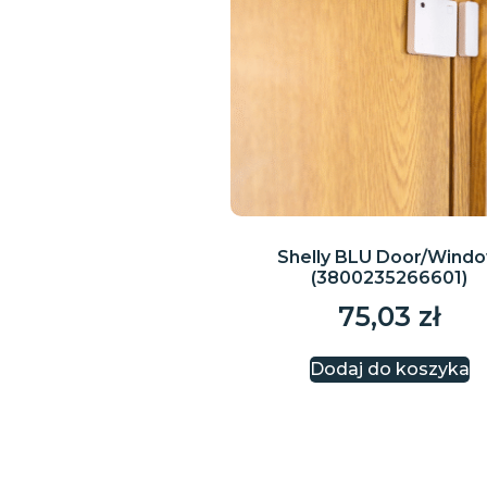
Shelly BLU Door/Wind
(3800235266601)
75,03
zł
Dodaj do koszyka