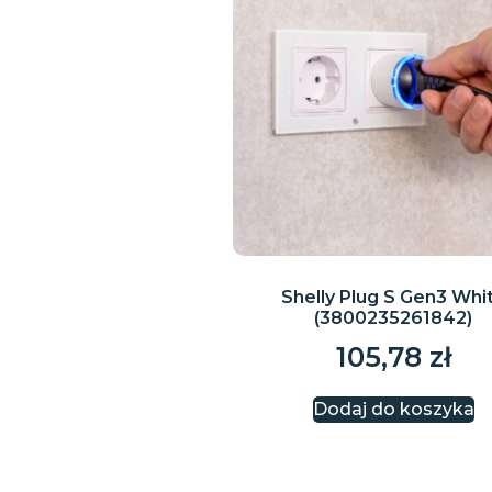
Shelly Plug S Gen3 Whi
(3800235261842)
105,78
zł
Dodaj do koszyka