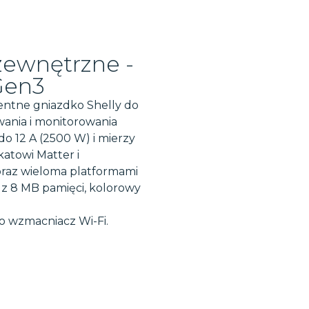
zewnętrzne -
Gen3
gentne gniazdko Shelly do
wania i monitorowania
o 12 A (2500 W) i mierzy
ikatowi Matter i
 oraz wieloma platformami
z 8 MB pamięci, kolorowy
o wzmacniacz Wi-Fi.