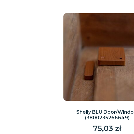
Shelly BLU Door/Wind
(3800235266649)
75,03
zł