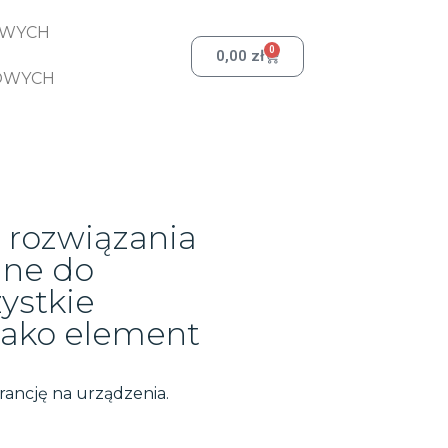
OWYCH
0
0,00
zł
OWYCH
 rozwiązania
ane do
ystkie
jako element
rancję na urządzenia.