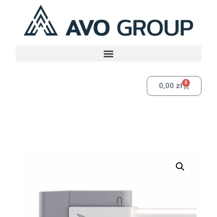
0
0,00
zł