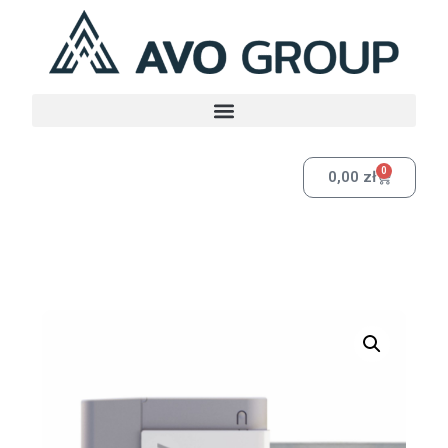
0
0,00
zł