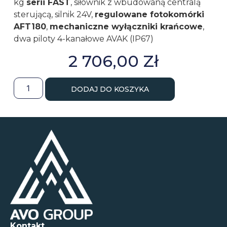
kg
serii FAST
, siłownik z wbudowaną centralą
sterującą, silnik 24V,
regulowane fotokomórki
AFT180
,
mechaniczne wyłączniki krańcowe
,
dwa piloty 4-kanałowe AVAK (IP67)
2 706,00
Zł
DODAJ DO KOSZYKA
Kontakt