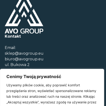
Kontakt
Email:
sklep@avogroup.eu
biuro@avogroup.eu
ul. Bukowa 2
05-850 Szeligi
+48 22 308 00 52
Cenimy Twoją prywatność
Godziny otwarcia
Używamy plików cookie, aby poprawić komfort
Pon.-Czw. 08:30-17:00
przeglądania stron, wyświetlać spersonalizowane reklamy
Pt. 09:00-15:00
lub treści oraz analizować ruch na naszej stronie. Klikając
„Akceptuj wszystkie”, wyrażasz zgodę na używanie przez