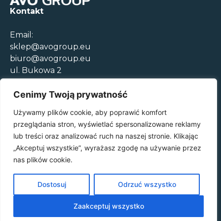
Kontakt
Email:
sklep@avogroup.eu
biuro@avogroup.eu
ul. Bukowa 2
05-850 Szeligi
+48 22 308 00 52
Cenimy Twoją prywatność
Używamy plików cookie, aby poprawić komfort
Godziny otwarcia
przeglądania stron, wyświetlać spersonalizowane reklamy
Pon.-Czw. 08:30-17:00
lub treści oraz analizować ruch na naszej stronie. Klikając
Pt. 09:00-15:00
„Akceptuj wszystkie”, wyrażasz zgodę na używanie przez
Regulamin sklepu
nas plików cookie.
Polityka prywatności
Dostosuj
Odrzuć wszystko
Zaakceptuj wszystko
© 2025 AVO GROUP