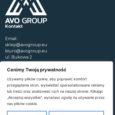
Kontakt
Email:
sklep@avogroup.eu
biuro@avogroup.eu
ul. Bukowa 2
05-850 Szeligi
+48 22 308 00 52
Cenimy Twoją prywatność
Godziny otwarcia
Używamy plików cookie, aby poprawić komfort
Pon.-Czw. 08:30-17:00
przeglądania stron, wyświetlać spersonalizowane reklamy
Pt. 09:00-15:00
lub treści oraz analizować ruch na naszej stronie. Klikając
„Akceptuj wszystkie”, wyrażasz zgodę na używanie przez
Regulamin sklepu
nas plików cookie.
Polityka prywatności