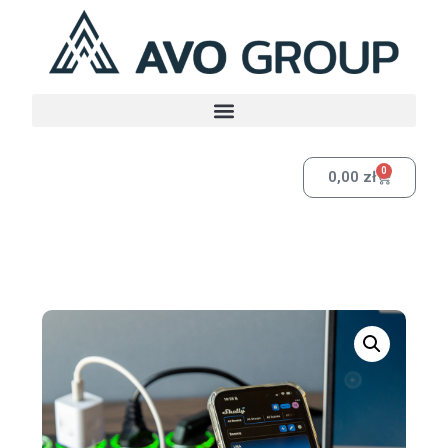
0
0,00
zł